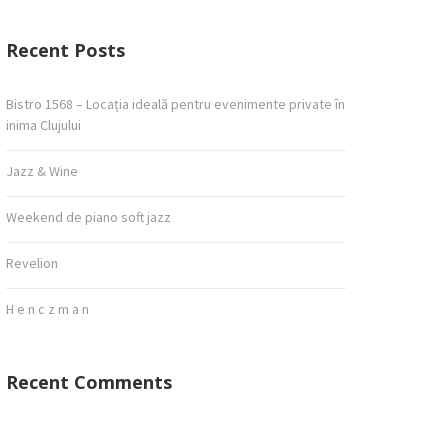
Recent Posts
Bistro 1568 – Locația ideală pentru evenimente private în
inima Clujului
Jazz & Wine
Weekend de piano soft jazz
Revelion
H e n c z m a n
Recent Comments