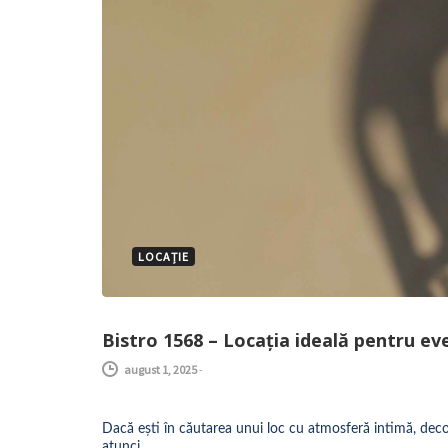
LOCAȚIE
Bistro 1568 – Locația ideală pentru ev
august 1, 2025
-
Dacă ești în căutarea unui loc cu atmosferă intimă, decor
atunci…