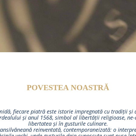
POVESTEA NOASTRĂ
idă, fiecare piatră este istorie impregnată cu tradiții și
rdealului și anul 1568, simbol al libertății religioase, n
libertatea și în gusturile culinare.
ansilvăneană reinventată, contemporaneizată: o interpre
inile vechi, unde gusturile deja cunoscute sunt puse înt