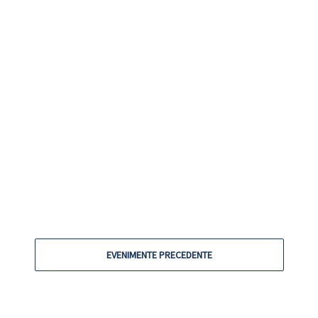
Weekend de piano soft jazz 9-1
așteptăm cu Razvan Mahulet, să
EVENIMENTE
Revelion
decembrie 28, 2018
-
Revelion 31 decembrie, 2018 | 1
Revelion! Vă așteptăm la Bistr
EVENIMENTE PRECEDENTE