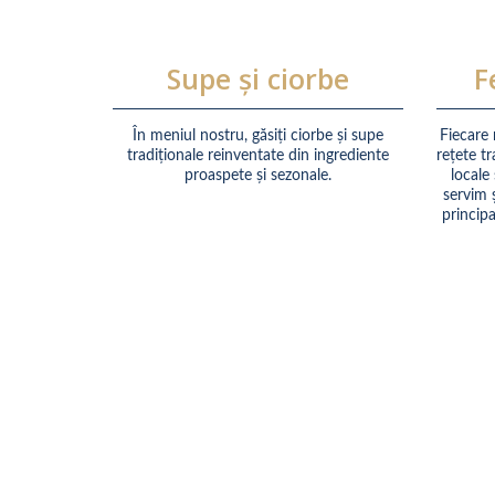
Supe și ciorbe
F
În meniul nostru, găsiți ciorbe și supe
Fiecare
tradiționale reinventate din ingrediente
rețete t
proaspete și sezonale.
locale
servim ș
principa