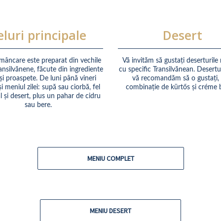
eluri principale
Desert
 mâncare este preparat din vechile
Vă invităm să gustați deserturile
ransilvănene, făcute din ingrediente
cu specific Transilvănean. Desertu
 și proaspete. De luni până vineri
vă recomandăm să o gustați, 
i meniul zilei: supă sau ciorbă, fel
combinație de kürtős și créme b
l și desert, plus un pahar de cidru
sau bere.
MENIU COMPLET
MENIU DESERT