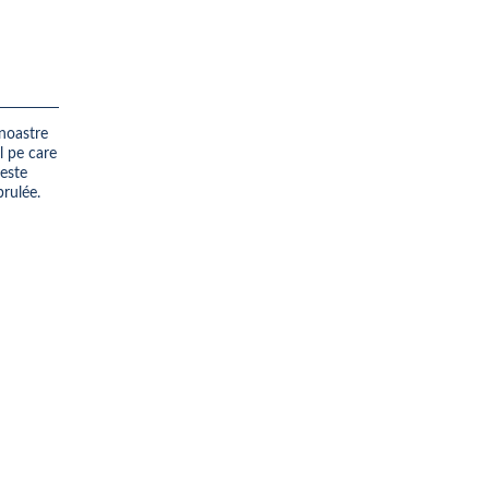
 noastre
l pe care
este
rulée.