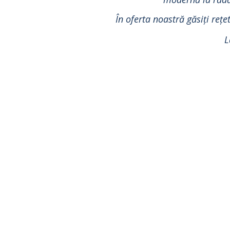
În oferta noastră găsiți reț
L