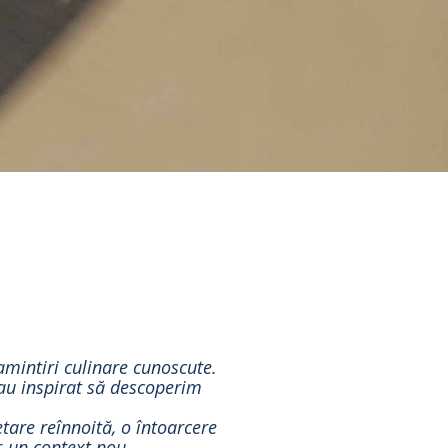
 amintiri culinare cunoscute.
e-au inspirat să descoperim
tare reînnoită, o întoarcere
r-un context nou.